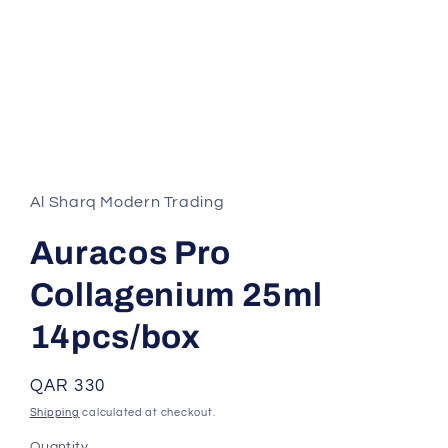
Open
media
1
in
Al Sharq Modern Trading
modal
Auracos Pro
Collagenium 25ml
14pcs/box
Regular
QAR 330
price
Shipping
calculated at checkout.
Quantity