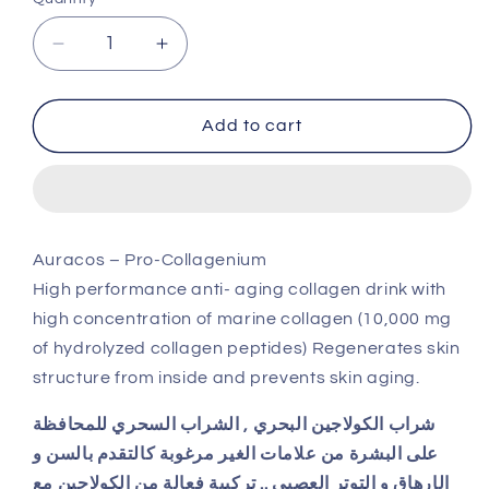
Quantity
Decrease
Increase
quantity
quantity
for
for
Auracos
Auracos
Add to cart
Pro
Pro
Collagenium
Collagenium
25ml
25ml
14pcs/box
14pcs/box
Auracos – Pro-Collagenium
High performance anti- aging collagen drink with
high concentration of marine collagen (10,000 mg
of hydrolyzed collagen peptides) Regenerates skin
structure from inside and prevents skin aging.
شراب الكولاجين البحري , الشراب السحري للمحافظة
على البشرة من علامات الغير مرغوبة كالتقدم بالسن و
الإرهاق و التوتر العصبي .. تركيبة فعالة من الكولاجين مع