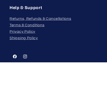
Help & Support
Returns, Refunds & Cancellations
Terms & Conditions
Privacy Policy
Shipping Policy
Facebook
Instagram
Country/region
Language
Qatar | QAR ر.ق
English